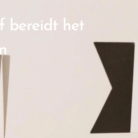
f bereidt het
n