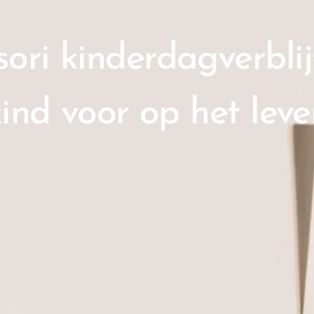
ri kinderdagverblij
ind voor op het leve