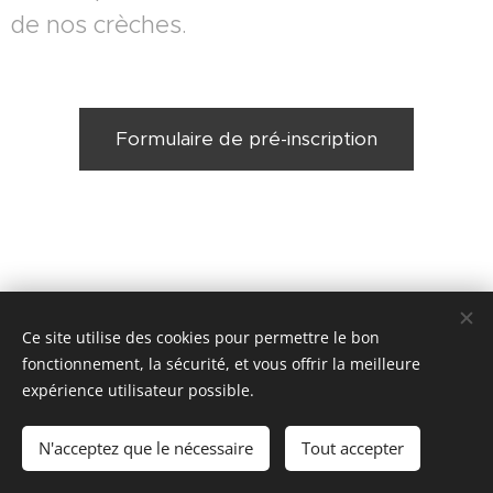
de nos crèches.
Formulaire de pré-inscription
Ce site utilise des cookies pour permettre le bon
© 2023 PARENTHESE M AVENUE ROGER LALLEMAND 1, 1050
BRUXELLES
fonctionnement, la sécurité, et vous offrir la meilleure
expérience utilisateur possible.
Cookies
Langues
N'acceptez que le nécessaire
Tout accepter
Français
English
Nederlands